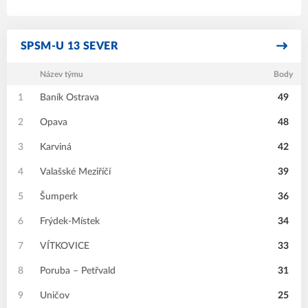
SPSM-U 13 SEVER
Název týmu
Body
1
Baník Ostrava
49
2
Opava
48
3
Karviná
42
4
Valašské Meziříčí
39
5
Šumperk
36
6
Frýdek-Místek
34
7
VÍTKOVICE
33
8
Poruba – Petřvald
31
9
Uničov
25