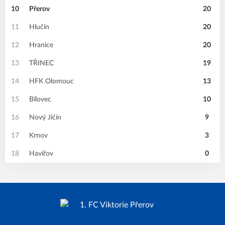
10
Přerov
20
11
Hlučín
20
12
Hranice
20
13
TŘINEC
19
14
HFK Olomouc
13
15
Bílovec
10
16
Nový Jičín
9
17
Krnov
3
18
Havířov
0