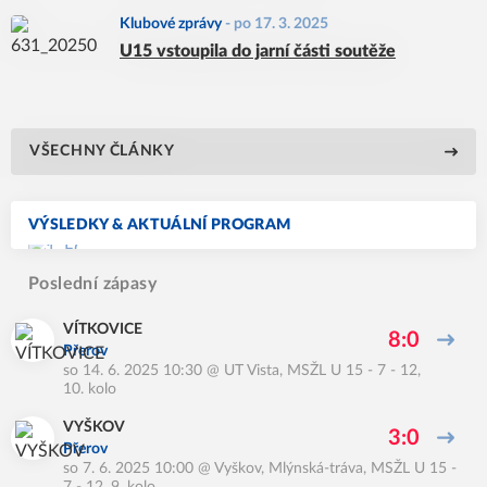
Klubové zprávy
-
po 17. 3. 2025
U15 vstoupila do jarní části soutěže
VŠECHNY ČLÁNKY
VÝSLEDKY & AKTUÁLNÍ PROGRAM
Poslední zápasy
VÍTKOVICE
8:0
Přerov
so 14. 6. 2025 10:30
@
UT Vista
,
MSŽL U 15 - 7 - 12,
10. kolo
VYŠKOV
3:0
Přerov
so 7. 6. 2025 10:00
@
Vyškov, Mlýnská-tráva
,
MSŽL U 15 -