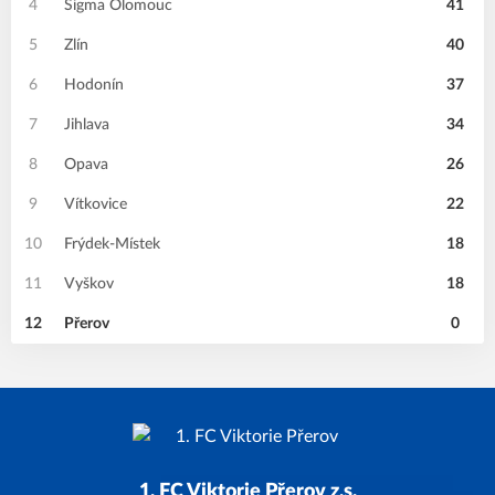
4
Sigma Olomouc
41
5
Zlín
40
6
Hodonín
37
7
Jihlava
34
8
Opava
26
9
Vítkovice
22
10
Frýdek-Místek
18
11
Vyškov
18
12
Přerov
0
1. FC Viktorie Přerov z.s.