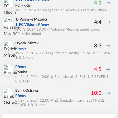
1. FC Viktorie Přerov
4:1
FC Hlučín
so 2. 3. 2024 11:45
@
Stadion sokolská
,
Přátelské utkání
TJ Valašské Meziříčí
4:4
1. FC Viktorie Přerov
st 6. 3. 2024 19:00
@
Valašské Meziříčí, umělá tráva
,
Přátelské utkání
Frýdek-Místek
3:3
Přerov
so 16. 3. 2024 12:00
@
Stadion Stovky
,
SpSM-U12 SEVER
1-8, 1. kolo
Přerov
4:5
Poruba
ne 24. 3. 2024 12:00
@
Sokolská ul.
,
SpSM-U12 SEVER 1-
8, 2. kolo
Baník Ostrava
10:0
Přerov
pá 29. 3. 2024 12:00
@
ZŠ Šoupala / tráva
,
SpSM-U12
SEVER 1-8, 3. kolo