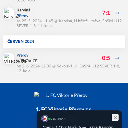
8, 10. kolo
Karviná
7:1
Přerov
so 25. 5. 2024 11:45
@
Karviná, U hřiště - tráva
,
SpSM-U12
SEVER 1-8, 11. kolo
ČERVEN 2024
Přerov
0:5
VÍTKOVICE
ne 2. 6. 2024 12:00
@
Sokolská ul.
,
SpSM-U12 SEVER 1-8,
12. kolo
1. FC Viktorie Přerov z.s.
Založeno 2011