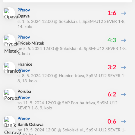
Přerov
1:6
Opava
st 1. 5. 2024 12:00
@
Sokolská ul.
,
SpSM-U12 SEVER 1-8,
14. kolo
Přerov
4:3
Frýdek-Místek
ne 5. 5. 2024 12:00
@
Sokolská ul.
,
SpSM-U12 SEVER 1-8,
8. kolo
Hranice
3:2
Přerov
st 8. 5. 2024 12:00
@
Hranice-tráva
,
SpSM-U12 SEVER 1-
8, 13. kolo
Poruba
6:2
Přerov
so 11. 5. 2024 12:00
@
SAP Poruba-tráva
,
SpSM-U12
SEVER 1-8, 9. kolo
Přerov
0:6
Baník Ostrava
ne 19. 5. 2024 12:00
@
Sokolská ul.
,
SpSM-U12 SEVER 1-