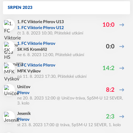
SRPEN 2023
1. FC Viktorie Přerov U13
10:0
1. FC Viktorie Přerov U12
čt 3. 8. 2023 10:30
,
Přátelské utkání
1. FC Viktorie Přerov
0:0
SK HS Kroměříž
ne 6. 8. 2023 12:00
,
Přátelské utkání
1. FC Viktorie Přerov
14:2
MFK Vyškov
pá 11. 8. 2023 17:30
,
Přátelské utkání
Uničov
8:2
Přerov
ne 20. 8. 2023 12:00
@
Uničov-tráva
,
SpSM-U 12 SEVER,
3. kolo
Jeseník
2:3
Přerov
st 23. 8. 2023 17:00
@
tráva
,
SpSM-U 12 SEVER, 1. kolo