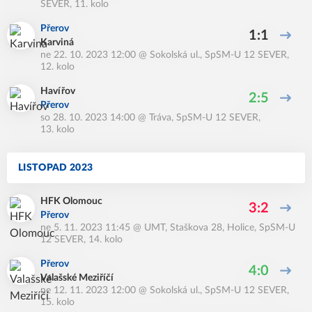
SEVER, 11. kolo
Přerov
1:1
Karviná
ne 22. 10. 2023 12:00
@
Sokolská ul.
,
SpSM-U 12 SEVER,
12. kolo
Havířov
2:5
Přerov
so 28. 10. 2023 14:00
@
Tráva
,
SpSM-U 12 SEVER,
13. kolo
LISTOPAD 2023
HFK Olomouc
3:2
Přerov
ne 5. 11. 2023 11:45
@
UMT, Staškova 28, Holice
,
SpSM-U
12 SEVER, 14. kolo
Přerov
4:0
Valašské Meziříčí
ne 12. 11. 2023 12:00
@
Sokolská ul.
,
SpSM-U 12 SEVER,
15. kolo