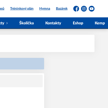
asů
Tréninkový plán
Hymna
Bazárek
Facebook
Instagram
YouTube
kty
Školička
Kontakty
Eshop
Kemp