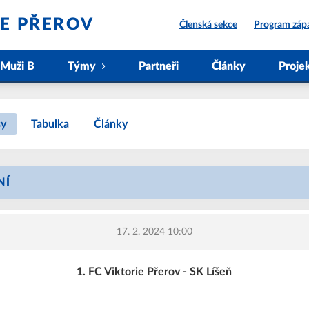
IE PŘEROV
Členská sekce
Program záp
Muži B
Týmy
Partneři
Články
Proje
sy
Tabulka
Články
NÍ
17. 2. 2024 10:00
1. FC Viktorie Přerov - SK Líšeň