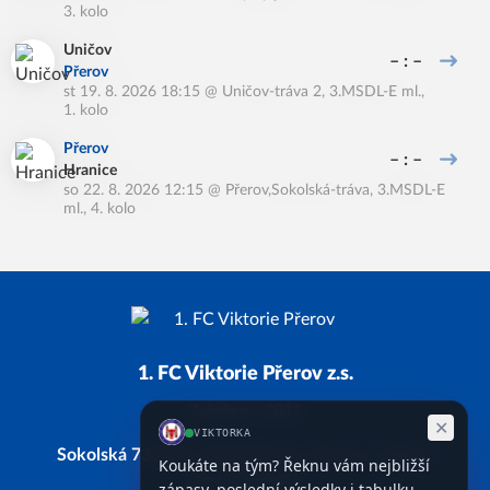
3. kolo
Uničov
– : –
Přerov
st 19. 8. 2026 18:15
@
Uničov-tráva 2
,
3.MSDL-E ml.,
1. kolo
Přerov
– : –
Hranice
so 22. 8. 2026 12:15
@
Přerov,Sokolská-tráva
,
3.MSDL-E
ml., 4. kolo
1. FC Viktorie Přerov z.s.
Založeno 2011
Sokolská 734/28, 750 02 Přerov, Přerov I-Město
IČ: 66743338