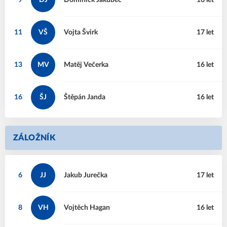
9
DJ
Dominick
Jakubec
16 let
11
VŠ
Vojta
Švirk
17 let
13
MV
Matěj
Večerka
16 let
16
ŠJ
Štěpán
Janda
16 let
ZÁLOŽNÍK
6
JJ
Jakub
Jurečka
17 let
8
VH
Vojtěch
Hagan
16 let