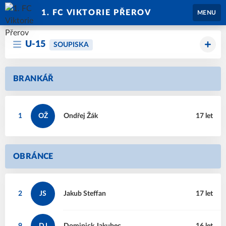
1. FC VIKTORIE PŘEROV
MENU
U-15
SOUPISKA
BRANKÁŘ
1
OŽ
Ondřej
Žák
17 let
OBRÁNCE
2
JS
Jakub
Steffan
17 let