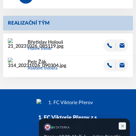
REALIZAČNÍ TÝM
Břetislav
Holouš
Hlavní trenér
Petr
Žák
Asistent trenéra
1. FC Viktorie Přerov z.s.
Založeno 2011