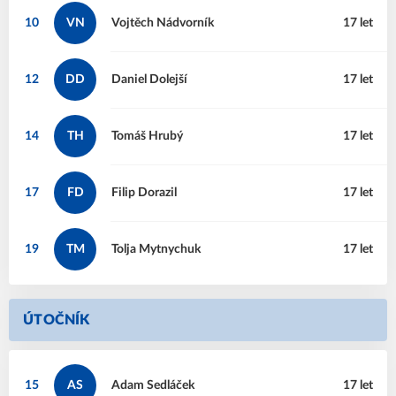
10
VN
Vojtěch
Nádvorník
17 let
12
DD
Daniel
Dolejší
17 let
14
TH
Tomáš
Hrubý
17 let
17
FD
Filip
Dorazil
17 let
19
TM
Tolja
Mytnychuk
17 let
ÚTOČNÍK
15
AS
Adam
Sedláček
17 let