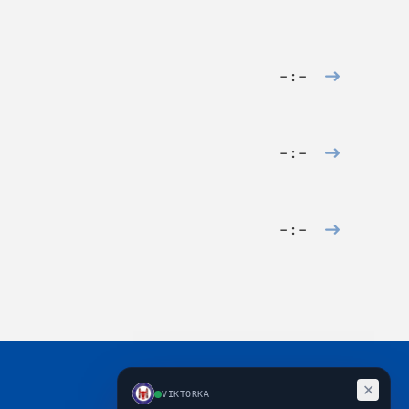
– : –
– : –
– : –