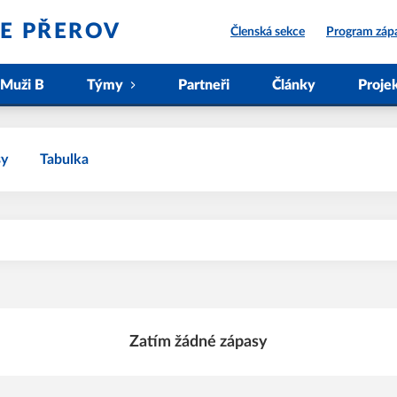
IE PŘEROV
Členská sekce
Program záp
Muži B
Týmy
Partneři
Články
Proje
sy
Tabulka
Zatím žádné zápasy