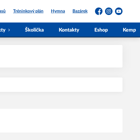
asů
Tréninkový plán
Hymna
Bazárek
Facebook
Instagram
YouTube
kty
Školička
Kontakty
Eshop
Kemp