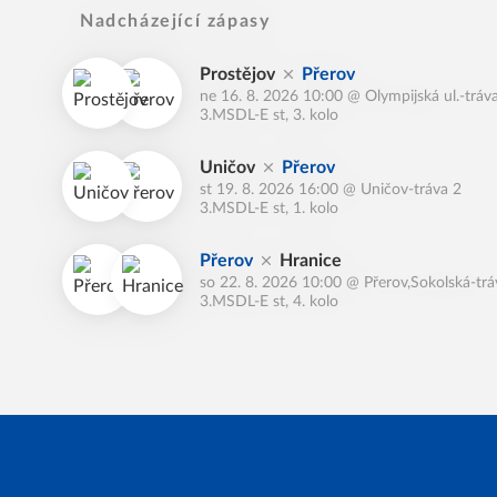
Nadcházející zápasy
Prostějov
Přerov
ne 16. 8. 2026 10:00
@
Olympijská ul.-tráv
3.MSDL-E st, 3. kolo
Uničov
Přerov
st 19. 8. 2026 16:00
@
Uničov-tráva 2
3.MSDL-E st, 1. kolo
Přerov
Hranice
so 22. 8. 2026 10:00
@
Přerov,Sokolská-trá
3.MSDL-E st, 4. kolo