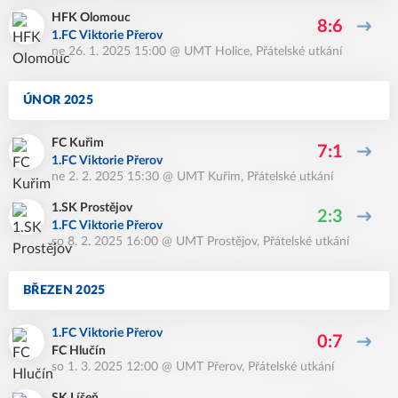
HFK Olomouc
8:6
1.FC Viktorie Přerov
ne 26. 1. 2025 15:00
@
UMT Holice
,
Přátelské utkání
ÚNOR 2025
FC Kuřim
7:1
1.FC Viktorie Přerov
ne 2. 2. 2025 15:30
@
UMT Kuřim
,
Přátelské utkání
1.SK Prostějov
2:3
1.FC Viktorie Přerov
so 8. 2. 2025 16:00
@
UMT Prostějov
,
Přátelské utkání
BŘEZEN 2025
1.FC Viktorie Přerov
0:7
FC Hlučín
so 1. 3. 2025 12:00
@
UMT Přerov
,
Přátelské utkání