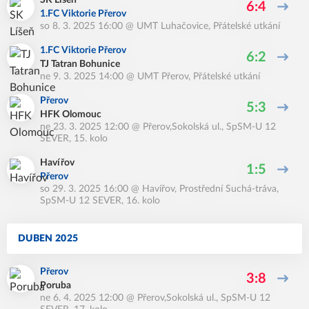
SK Líšeň
6:4
1.FC Viktorie Přerov
so 8. 3. 2025 16:00
@
UMT Luhačovice
,
Přátelské utkání
1.FC Viktorie Přerov
6:2
TJ Tatran Bohunice
ne 9. 3. 2025 14:00
@
UMT Přerov
,
Přátelské utkání
Přerov
5:3
HFK Olomouc
ne 23. 3. 2025 12:00
@
Přerov,Sokolská ul.
,
SpSM-U 12
SEVER, 15. kolo
Havířov
1:5
Přerov
so 29. 3. 2025 16:00
@
Havířov, Prostřední Suchá-tráva
,
SpSM-U 12 SEVER, 16. kolo
DUBEN 2025
Přerov
3:8
Poruba
ne 6. 4. 2025 12:00
@
Přerov,Sokolská ul.
,
SpSM-U 12