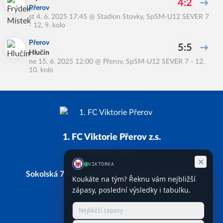
4:2
Přerov
st 4. 6. 2025 17:45
@
Stadion Stovky
,
SpSM-U12 SEVER 7
- 12, 9. kolo
Přerov
5:5
Hlučín
ne 15. 6. 2025 12:00
@
Přerov
,
SpSM-U12 SEVER 7 - 12,
10. kolo
1. FC Viktorie Přerov z.s.
Založeno 2011
Sokolská 734/28, 750 02 Přerov, Přerov I-Město
IČ: 66743338
Facebook
Instagram
YouTube