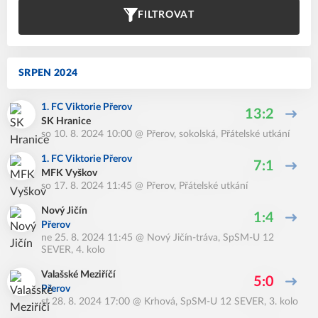
FILTROVAT
SRPEN 2024
1. FC Viktorie Přerov
13:2
SK Hranice
so 10. 8. 2024 10:00
@
Přerov, sokolská
,
Přátelské utkání
1. FC Viktorie Přerov
7:1
MFK Vyškov
so 17. 8. 2024 11:45
@
Přerov
,
Přátelské utkání
Nový Jičín
1:4
Přerov
ne 25. 8. 2024 11:45
@
Nový Jičín-tráva
,
SpSM-U 12
SEVER, 4. kolo
Valašské Meziříčí
5:0
Přerov
st 28. 8. 2024 17:00
@
Krhová
,
SpSM-U 12 SEVER, 3. kolo