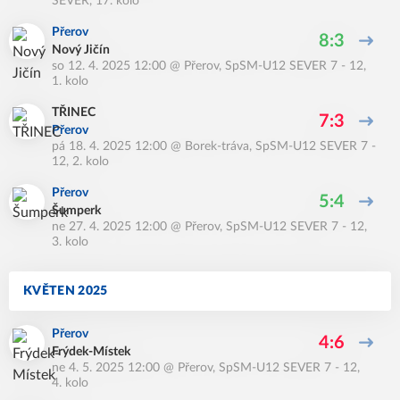
SEVER, 17. kolo
Přerov
8:3
Nový Jičín
so 12. 4. 2025 12:00
@
Přerov
,
SpSM-U12 SEVER 7 - 12,
1. kolo
TŘINEC
7:3
Přerov
pá 18. 4. 2025 12:00
@
Borek-tráva
,
SpSM-U12 SEVER 7 -
12, 2. kolo
Přerov
5:4
Šumperk
ne 27. 4. 2025 12:00
@
Přerov
,
SpSM-U12 SEVER 7 - 12,
3. kolo
KVĚTEN 2025
Přerov
4:6
Frýdek-Místek
ne 4. 5. 2025 12:00
@
Přerov
,
SpSM-U12 SEVER 7 - 12,
4. kolo