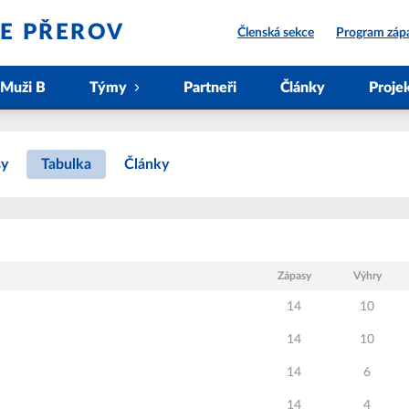
IE PŘEROV
Členská sekce
Program záp
Muži B
Týmy
Partneři
Články
Proje
sy
Tabulka
Články
Zápasy
Výhry
14
10
14
10
14
6
14
4