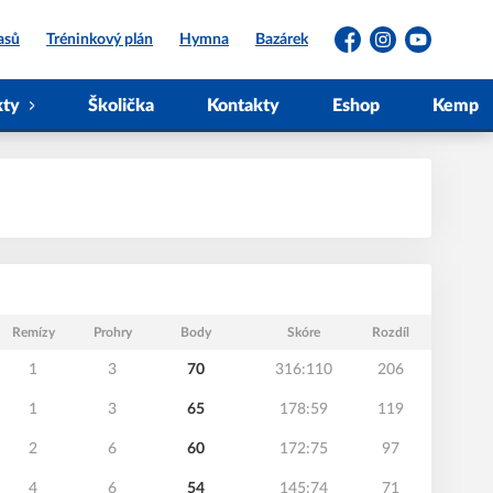
asů
Tréninkový plán
Hymna
Bazárek
Facebook
Instagram
YouTube
kty
Školička
Kontakty
Eshop
Kemp
Remízy
Prohry
Body
Skóre
Rozdíl
1
3
70
316:110
206
1
3
65
178:59
119
2
6
60
172:75
97
4
6
54
145:74
71