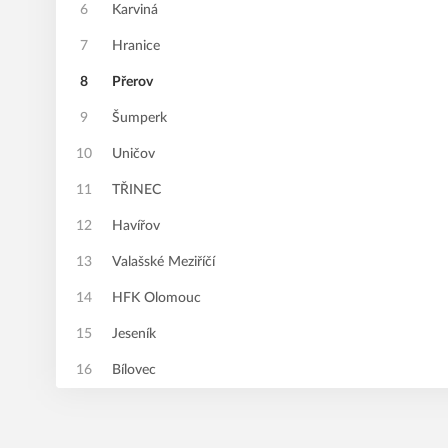
6
Karviná
7
Hranice
8
Přerov
9
Šumperk
10
Uničov
11
TŘINEC
12
Havířov
13
Valašské Meziříčí
14
HFK Olomouc
15
Jeseník
16
Bílovec