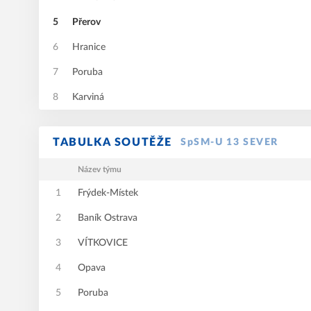
5
Přerov
6
Hranice
7
Poruba
8
Karviná
TABULKA SOUTĚŽE
SpSM-U 13 SEVER
Název týmu
1
Frýdek-Místek
2
Baník Ostrava
3
VÍTKOVICE
4
Opava
5
Poruba