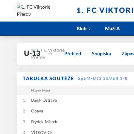
1. FC VIKTOR
Klub
Muži A
U-13
Přehled
Soupiska
Zápa
TABULKA SOUTĚŽE
SpSM-U13 SEVER 1-8
Název týmu
1
Baník Ostrava
2
Opava
3
Frýdek-Místek
4
VÍTKOVICE