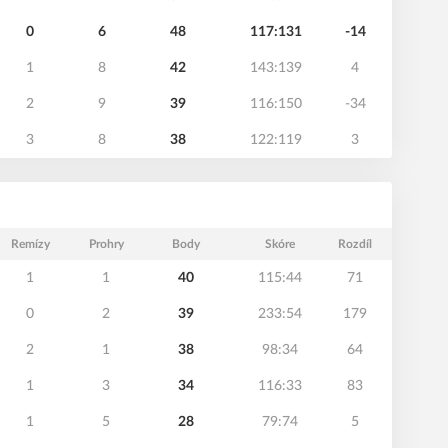
0
6
48
117:131
-14
1
8
42
143:139
4
2
9
39
116:150
-34
3
8
38
122:119
3
Remízy
Prohry
Body
Skóre
Rozdíl
1
1
40
115:44
71
0
2
39
233:54
179
2
1
38
98:34
64
1
3
34
116:33
83
1
5
28
79:74
5