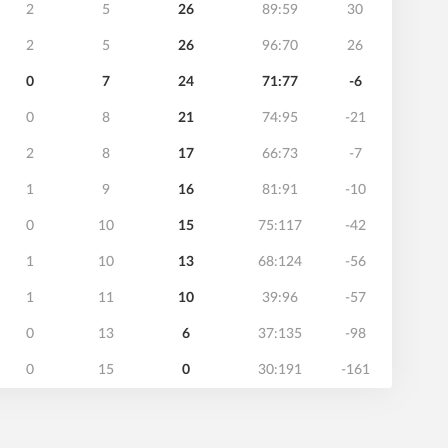
2
5
26
89:59
30
2
5
26
96:70
26
0
7
24
71:77
-6
0
8
21
74:95
-21
2
8
17
66:73
-7
1
9
16
81:91
-10
0
10
15
75:117
-42
1
10
13
68:124
-56
1
11
10
39:96
-57
0
13
6
37:135
-98
0
15
0
30:191
-161