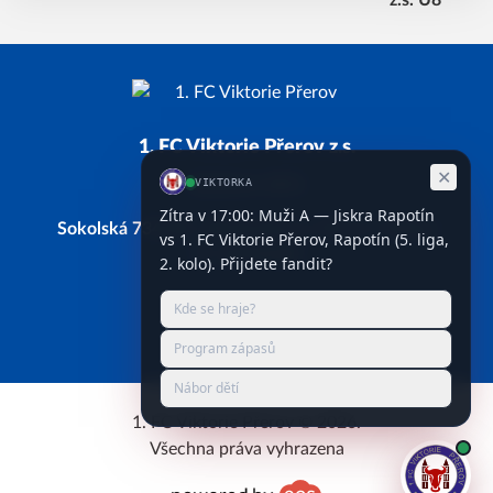
1. FC Viktorie Přerov z.s.
Založeno 2011
Sokolská 734/28, 750 02 Přerov, Přerov I-Město
IČ: 66743338
Facebook
Instagram
YouTube
1. FC Viktorie Přerov © 2026.
Všechna práva vyhrazena