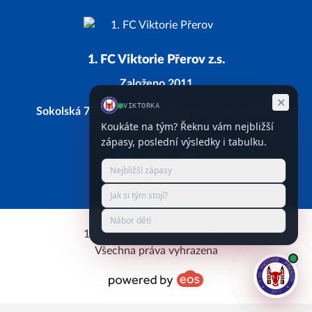
1. FC Viktorie Přerov z.s.
Založeno 2011
Sokolská 734/28, 750 02 Přerov, Přerov I-Město
IČ: 66743338
Facebook
Instagram
YouTube
1. FC Viktorie Přerov © 2026.
Všechna práva vyhrazena