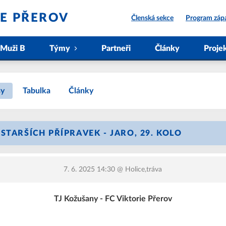
IE PŘEROV
Členská sekce
Program záp
Muži B
Týmy
Partneři
Články
Proje
sy
Tabulka
Články
STARŠÍCH PŘÍPRAVEK - JARO, 29. KOLO
7. 6. 2025 14:30
@ Holice,tráva
TJ Kožušany - FC Viktorie Přerov