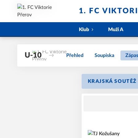
1. FC VIKTOR
Klub
Muži A
U-10
Přehled
Soupiska
Zápa
KRAJSKÁ SOUTĚŽ 