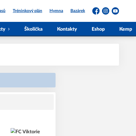
asů
Tréninkový plán
Hymna
Bazárek
Facebook
Instagram
YouTube
kty
Školička
Kontakty
Eshop
Kemp