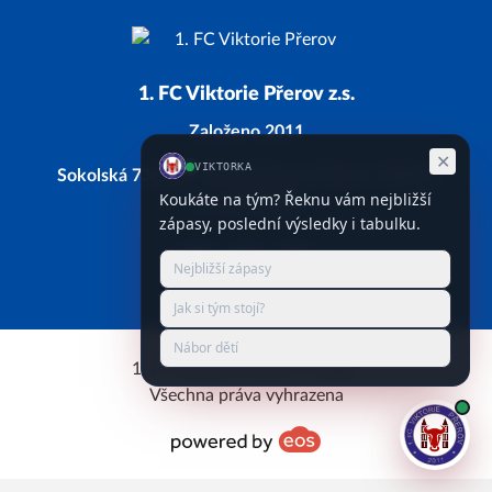
1. FC Viktorie Přerov z.s.
Založeno 2011
Sokolská 734/28, 750 02 Přerov, Přerov I-Město
IČ: 66743338
Facebook
Instagram
YouTube
1. FC Viktorie Přerov © 2026.
Všechna práva vyhrazena