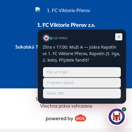
1. FC Viktorie Přerov z.s.
Založeno 2011
Sokolská 734/28, 750 02 Přerov, Přerov I-Město
IČ: 66743338
Facebook
Instagram
YouTube
1. FC Viktorie Přerov © 2026.
Všechna práva vyhrazena