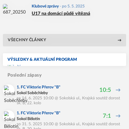
Klubové zprávy
-
po 5. 5. 2025
U17 na domácí půdě vítězná
VŠECHNY ČLÁNKY
VÝSLEDKY & AKTUÁLNÍ PROGRAM
Poslední zápasy
1. FC Viktorie Přerov "B"
10:5
Sokol Soběchleby
so 14. 6. 2025 10:00
@
Sokolská ul.
,
Krajská soutěž dorost
sk. B, 22. kolo
1. FC Viktorie Přerov "B"
7:1
Sokol Bělotín
so 31. 5. 2025 10:00
@
Sokolská ul.
,
Krajská soutěž dorost