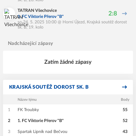
sk. B, 20. kolo
TATRAN Všechovice
2:8
1. FC Viktorie Přerov "B"
so 24. 5. 2025 10:00
@
Horní Újezd
,
Krajská soutěž dorost
sk. B, 19. kolo
Nadcházející zápasy
Zatím žádné zápasy
KRAJSKÁ SOUTĚŽ DOROST SK. B
Název týmu
Body
1
FK Troubky
55
2
1. FC Viktorie Přerov "B"
52
3
Spartak Lipník nad Bečvou
43