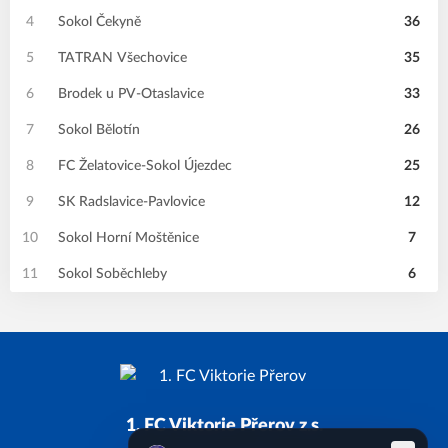
4
Sokol Čekyně
36
5
TATRAN Všechovice
35
6
Brodek u PV-Otaslavice
33
7
Sokol Bělotín
26
8
FC Želatovice-Sokol Újezdec
25
9
SK Radslavice-Pavlovice
12
10
Sokol Horní Moštěnice
7
11
Sokol Soběchleby
6
1. FC Viktorie Přerov z.s.