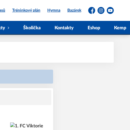
asů
Tréninkový plán
Hymna
Bazárek
Facebook
Instagram
YouTube
kty
Školička
Kontakty
Eshop
Kemp