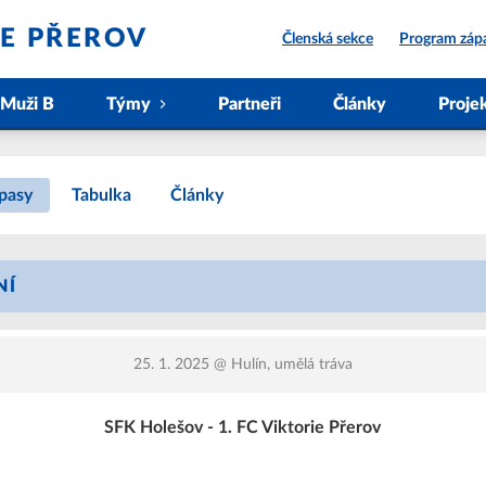
IE PŘEROV
Členská sekce
Program záp
Muži B
Týmy
Partneři
Články
Proje
pasy
Tabulka
Články
NÍ
25. 1. 2025
@ Hulín, umělá tráva
SFK Holešov - 1. FC Viktorie Přerov