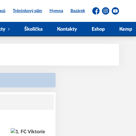
asů
Tréninkový plán
Hymna
Bazárek
Facebook
Instagram
YouTube
kty
Školička
Kontakty
Eshop
Kemp