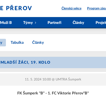
IE PŘEROV
Členská sekce
Program záp
Muži B
Týmy
Partneři
Články
Proje
sy
Tabulka
Články
MLADŠÍ ŽÁCI, 19. KOLO
11. 5. 2024 10:00
@ UMTRA Šumperk
FK Šumperk "B" - 1. FC Viktorie Přerov"B"