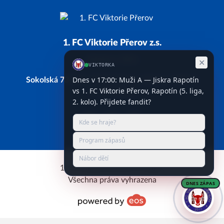
1. FC Viktorie Přerov z.s.
Založeno 2011
Sokolská 734/28, 750 02 Přerov, Přerov I-Město
IČ: 66743338
Facebook
Instagram
YouTube
1. FC Viktorie Přerov © 2026.
Všechna práva vyhrazena