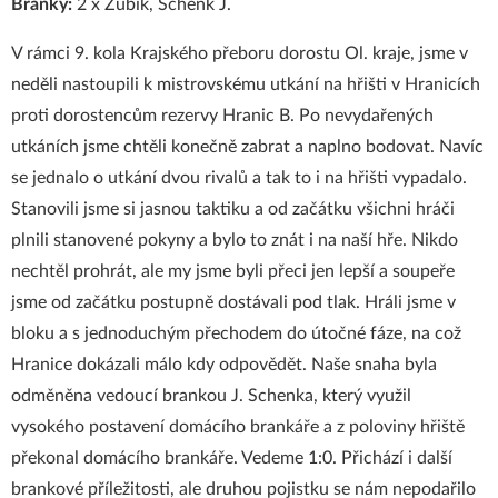
Branky:
2 x Zubík, Schenk J.
V rámci 9. kola Krajského přeboru dorostu Ol. kraje, jsme v
neděli nastoupili k mistrovskému utkání na hřišti v Hranicích
proti dorostencům rezervy Hranic B. Po nevydařených
utkáních jsme chtěli konečně zabrat a naplno bodovat. Navíc
se jednalo o utkání dvou rivalů a tak to i na hřišti vypadalo.
Stanovili jsme si jasnou taktiku a od začátku všichni hráči
plnili stanovené pokyny a bylo to znát i na naší hře. Nikdo
nechtěl prohrát, ale my jsme byli přeci jen lepší a soupeře
jsme od začátku postupně dostávali pod tlak. Hráli jsme v
bloku a s jednoduchým přechodem do útočné fáze, na což
Hranice dokázali málo kdy odpovědět. Naše snaha byla
odměněna vedoucí brankou J. Schenka, který využil
vysokého postavení domácího brankáře a z poloviny hřiště
překonal domácího brankáře. Vedeme 1:0. Přichází i další
brankové příležitosti, ale druhou pojistku se nám nepodařilo