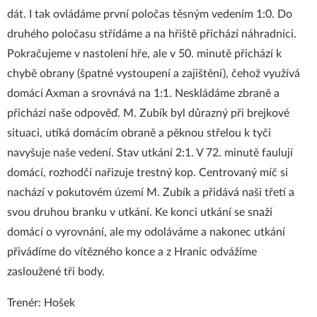
dát. I tak ovládáme první poločas těsným vedením 1:0. Do
druhého poločasu střídáme a na hřiště přichází náhradníci.
Pokračujeme v nastolení hře, ale v 50. minutě přichází k
chybě obrany (špatné vystoupení a zajištění), čehož využívá
domácí Axman a srovnává na 1:1. Neskládáme zbraně a
přichází naše odpověď. M. Zubík byl důrazný při brejkové
situaci, utíká domácím obraně a pěknou střelou k tyči
navyšuje naše vedení. Stav utkání 2:1. V 72. minutě faulují
domácí, rozhodčí nařizuje trestný kop. Centrovaný míč si
nachází v pokutovém území M. Zubík a přidává naši třetí a
svou druhou branku v utkání. Ke konci utkání se snaží
domácí o vyrovnání, ale my odoláváme a nakonec utkání
přivádíme do vítězného konce a z Hranic odvážíme
zasloužené tři body.
Trenér: Hošek