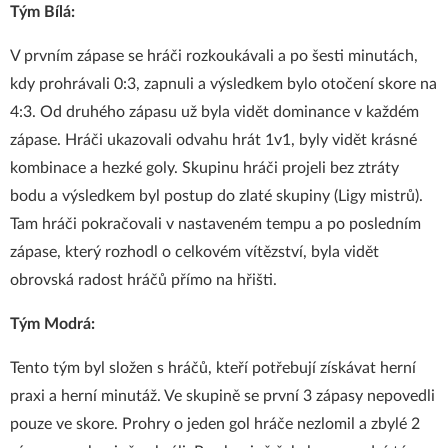
Tým Bílá:
V prvním zápase se hráči rozkoukávali a po šesti minutách,
kdy prohrávali 0:3, zapnuli a výsledkem bylo otočení skore na
4:3. Od druhého zápasu už byla vidět dominance v každém
zápase. Hráči ukazovali odvahu hrát 1v1, byly vidět krásné
kombinace a hezké goly. Skupinu hráči projeli bez ztráty
bodu a výsledkem byl postup do zlaté skupiny (Ligy mistrů).
Tam hráči pokračovali v nastaveném tempu a po posledním
zápase, který rozhodl o celkovém vítězství, byla vidět
obrovská radost hráčů přímo na hřišti.
Tým Modrá:
Tento tým byl složen s hráčů, kteří potřebují získávat herní
praxi a herní minutáž. Ve skupině se první 3 zápasy nepovedli
pouze ve skore. Prohry o jeden gol hráče nezlomil a zbylé 2