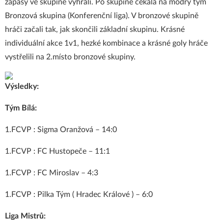
zápasy ve skupině vyhráli. Po skupině čekala na modrý tým
Bronzová skupina (Konferenční liga). V bronzové skupině
hráči začali tak, jak skončili základní skupinu. Krásné
individuální akce 1v1, hezké kombinace a krásné goly hráče
vystřelili na 2.místo bronzové skupiny.
Výsledky:
Tým Bílá:
1.FCVP : Sigma Oranžová – 14:0
1.FCVP : FC Hustopeče – 11:1
1.FCVP : FC Miroslav – 4:3
1.FCVP : Pilka Tým ( Hradec Králové ) – 6:0
Liga Mistrů: