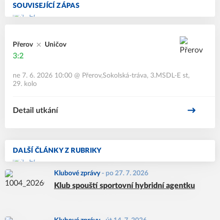
SOUVISEJÍCÍ ZÁPAS
Přerov
Uničov
3:2
ne 7. 6. 2026 10:00
@
Přerov,Sokolská-tráva
,
3.MSDL-E st,
29. kolo
Detail utkání
DALŠÍ ČLÁNKY Z RUBRIKY
Klubové zprávy
-
po 27. 7. 2026
Klub spouští sportovní hybridní agentku