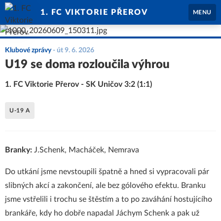
1. FC VIKTORIE PŘEROV
MENU
Klubové zprávy
-
út 9. 6. 2026
U19 se doma rozloučila výhrou
1. FC Viktorie Přerov - SK Uničov 3:2 (1:1)
U-19 A
Branky:
J.Schenk, Macháček, Nemrava
Do utkání jsme nevstoupili špatně a hned si vypracovali pár
slibných akcí a zakončení, ale bez gólového efektu. Branku
jsme vstřelili i trochu se štěstím a to po zaváhání hostujícího
brankáře, kdy ho dobře napadal Jáchym Schenk a pak už