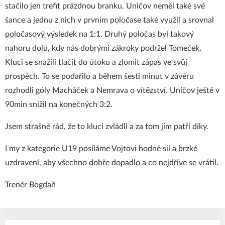
stačilo jen trefit prázdnou branku. Uničov neměl také své
šance a jednu z nich v prvním poločase také využil a srovnal
poločasový výsledek na 1:1. Druhý poločas byl takový
nahoru dolů, kdy nás dobrými zákroky podržel Tomeček.
Kluci se snažili tlačit do útoku a zlomit zápas ve svůj
prospěch. To se podařilo a během šesti minut v závěru
rozhodli góly Macháček a Nemrava o vítězství. Uničov ještě v
90min snížil na konečných 3:2.
Jsem strašně rád, že to kluci zvládli a za tom jim patří díky.
I my z kategorie U19 posíláme Vojtovi hodně sil a brzké
uzdravení, aby všechno dobře dopadlo a co nejdříve se vrátil.
Trenér Bogdaň