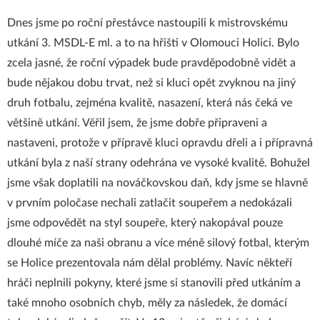
Dnes jsme po roční přestávce nastoupili k mistrovskému
utkání 3. MSDL-E ml. a to na hřišti v Olomouci Holici. Bylo
zcela jasné, že roční výpadek bude pravděpodobně vidět a
bude nějakou dobu trvat, než si kluci opět zvyknou na jiný
druh fotbalu, zejména kvalitě, nasazení, která nás čeká ve
většině utkání. Věřil jsem, že jsme dobře připraveni a
nastaveni, protože v přípravě kluci opravdu dřeli a i přípravná
utkání byla z naší strany odehrána ve vysoké kvalitě. Bohužel
jsme však doplatili na nováčkovskou daň, kdy jsme se hlavně
v prvním poločase nechali zatlačit soupeřem a nedokázali
jsme odpovědět na styl soupeře, který nakopával pouze
dlouhé míče za naši obranu a více méně silový fotbal, kterým
se Holice prezentovala nám dělal problémy. Navíc někteří
hráči neplnili pokyny, které jsme si stanovili před utkáním a
také mnoho osobních chyb, měly za následek, že domácí