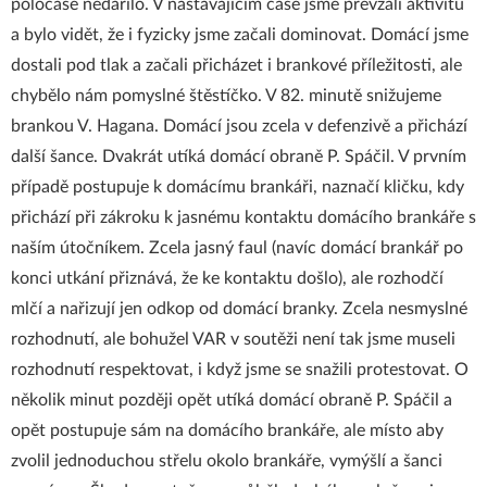
poločase nedařilo. V nastávajícím čase jsme převzali aktivitu
a bylo vidět, že i fyzicky jsme začali dominovat. Domácí jsme
dostali pod tlak a začali přicházet i brankové příležitosti, ale
chybělo nám pomyslné štěstíčko. V 82. minutě snižujeme
brankou V. Hagana. Domácí jsou zcela v defenzivě a přichází
další šance. Dvakrát utíká domácí obraně P. Spáčil. V prvním
případě postupuje k domácímu brankáři, naznačí kličku, kdy
přichází při zákroku k jasnému kontaktu domácího brankáře s
naším útočníkem. Zcela jasný faul (navíc domácí brankář po
konci utkání přiznává, že ke kontaktu došlo), ale rozhodčí
mlčí a nařizují jen odkop od domácí branky. Zcela nesmyslné
rozhodnutí, ale bohužel VAR v soutěži není tak jsme museli
rozhodnutí respektovat, i když jsme se snažili protestovat. O
několik minut později opět utíká domácí obraně P. Spáčil a
opět postupuje sám na domácího brankáře, ale místo aby
zvolil jednoduchou střelu okolo brankáře, vymýšlí a šanci