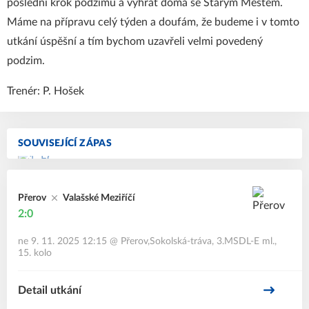
poslední krok podzimu a vyhrát doma se Starým Městem.
Máme na přípravu celý týden a doufám, že budeme i v tomto
utkání úspěšní a tím bychom uzavřeli velmi povedený
podzim.
Trenér: P. Hošek
SOUVISEJÍCÍ ZÁPAS
Přerov
Valašské Meziříčí
2:0
ne 9. 11. 2025 12:15
@
Přerov,Sokolská-tráva
,
3.MSDL-E ml.,
15. kolo
Detail utkání