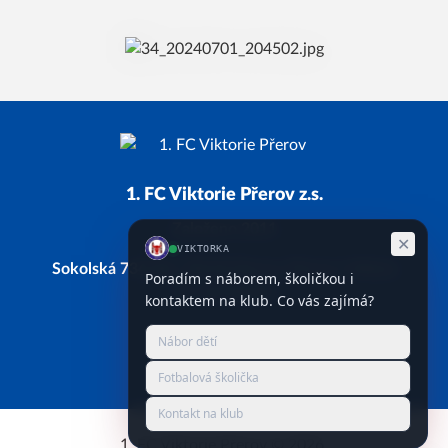
1. FC Viktorie Přerov z.s.
Založeno 2011
Sokolská 734/28, 750 02 Přerov, Přerov I-Město
IČ: 66743338
Facebook
Instagram
YouTube
1. FC Viktorie Přerov © 2026.