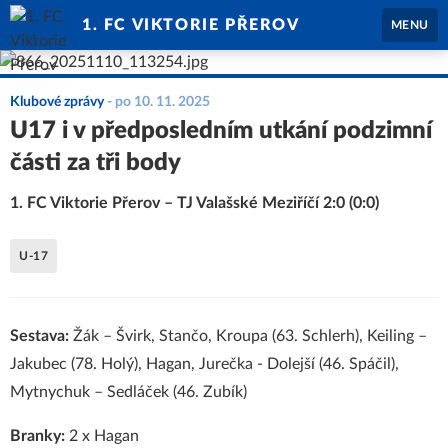
1. FC VIKTORIE PŘEROV
MENU
Klubové zprávy
-
po 10. 11. 2025
U17 i v předposledním utkání podzimní
části za tři body
1. FC Viktorie Přerov – TJ Valašské Meziříčí 2:0 (0:0)
U-17
Sestava:
Žák – Švirk, Stančo, Kroupa (63. Schlerh), Keiling –
Jakubec (78. Holý), Hagan, Jurečka - Dolejší (46. Spáčil),
Mytnychuk – Sedláček (46. Zubík)
Branky:
2 x Hagan