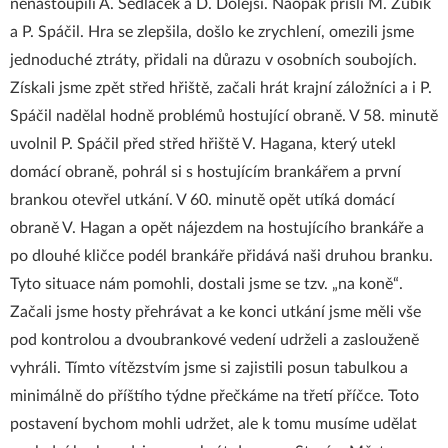
nenastoupili A. Sedláček a D. Dolejší. Naopak přišli M. Zubík
a P. Spáčil. Hra se zlepšila, došlo ke zrychlení, omezili jsme
jednoduché ztráty, přidali na důrazu v osobních soubojích.
Získali jsme zpět střed hřiště, začali hrát krajní záložníci a i P.
Spáčil nadělal hodně problémů hostující obraně. V 58. minutě
uvolnil P. Spáčil před střed hřiště V. Hagana, který utekl
domácí obraně, pohrál si s hostujícím brankářem a první
brankou otevřel utkání. V 60. minutě opět utíká domácí
obraně V. Hagan a opět nájezdem na hostujícího brankáře a
po dlouhé kličce podél brankáře přidává naši druhou branku.
Tyto situace nám pomohli, dostali jsme se tzv. „na koně“.
Začali jsme hosty přehrávat a ke konci utkání jsme měli vše
pod kontrolou a dvoubrankové vedení udrželi a zaslouženě
vyhráli. Tímto vítězstvím jsme si zajistili posun tabulkou a
minimálně do příštího týdne přečkáme na třetí příčce. Toto
postavení bychom mohli udržet, ale k tomu musíme udělat