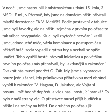
V neděli jsme nastoupili k mistrovskému utkání 15. kola, 3.
MSDL-E ml., v Přerově, kdy jsme na domácím hřišti přivítali
mladší dorostence FK V. Meziříčí. Podle postavení v tabulce
jsme byli favority, ale na hřišti, zejména v prvním poločase to
tak vůbec nevypadalo. Kluci byli zbytečně nervózní, kazili
jsme jednoduché míče, vázla kombinace a postupem času
někteří hráči zcela vypadli z rytmu hry a nechali se spíše
unášet. Toho využili hosté, převzali iniciativu a po většinu
prvního poločasu nás přehrávali, byli aktivnější v zakončení.
Dvakrát nás musel podržet O. Žák. My jsme si vypracovali
pouze jednu šanci, kdy průnikovou přihrávkou mezi obránci
vybídl k zakončení V. Hagana, D. Jakubec, ale Vojta si
posunul míč hodně dopředu a vše uhasil hostující brankář. To
bylo z naší strany vše. O přestávce musel přijít budíček a
přišlo i na změny na hřišti. Do druhého poločasu již