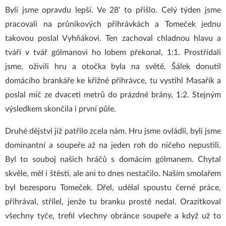
Byli jsme opravdu lepší. Ve 28' to přišlo. Celý týden jsme
pracovali na průnikových přihrávkách a Tomeček jednu
takovou poslal Vyhňákovi. Ten zachoval chladnou hlavu a
tváří v tvář gólmanovi ho lobem překonal, 1:1. Prostřídali
jsme, oživili hru a otočka byla na světě. Šálek donutil
domácího brankáře ke křižné přihrávce, tu vystihl Masařík a
poslal míč ze dvaceti metrů do prázdné brány, 1:2. Stejným
výsledkem skončila i první půle.
Druhé dějství již patřilo zcela nám. Hru jsme ovládli, byli jsme
dominantní a soupeře až na jeden roh do ničeho nepustili.
Byl to souboj našich hráčů s domácím gólmanem. Chytal
skvěle, měl i štěstí, ale ani to dnes nestačilo. Naším smolařem
byl bezesporu Tomeček. Dřel, udělal spoustu černé práce,
přihrával, střílel, jenže tu branku prostě nedal. Orazítkoval
všechny tyče, trefil všechny obránce soupeře a když už to