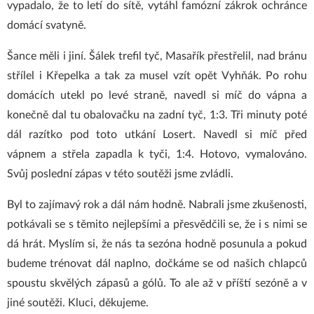
vypadalo, že to letí do sítě, vytáhl famózní zákrok ochránce
domácí svatyně.
Šance měli i jiní. Šálek trefil tyč, Masařík přestřelil, nad bránu
střílel i Křepelka a tak za musel vzít opět Vyhňák. Po rohu
domácích utekl po levé straně, navedl si míč do vápna a
konečně dal tu obalovačku na zadní tyč, 1:3. Tři minuty poté
dál razítko pod toto utkání Losert. Navedl si míč před
vápnem a střela zapadla k tyči, 1:4. Hotovo, vymalováno.
Svůj poslední zápas v této soutěži jsme zvládli.
Byl to zajímavý rok a dál nám hodně. Nabrali jsme zkušenosti,
potkávali se s těmito nejlepšími a přesvědčili se, že i s nimi se
dá hrát. Myslím si, že nás ta sezóna hodně posunula a pokud
budeme trénovat dál naplno, dočkáme se od našich chlapců
spoustu skvělých zápasů a gólů. To ale až v příští sezóně a v
jiné soutěži. Kluci, děkujeme.