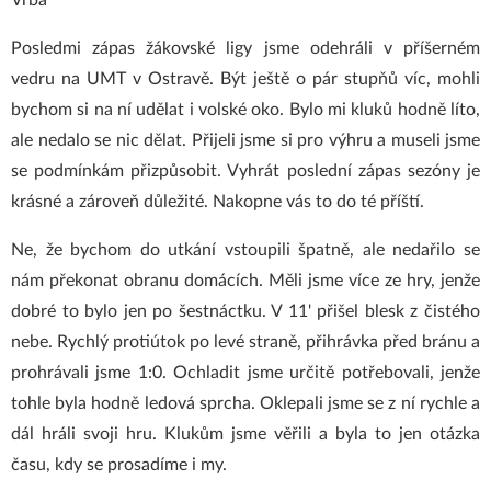
Vrba
Posledmi zápas žákovské ligy jsme odehráli v příšerném
vedru na UMT v Ostravě. Být ještě o pár stupňů víc, mohli
bychom si na ní udělat i volské oko. Bylo mi kluků hodně líto,
ale nedalo se nic dělat. Přijeli jsme si pro výhru a museli jsme
se podmínkám přizpůsobit. Vyhrát poslední zápas sezóny je
krásné a zároveň důležité. Nakopne vás to do té příští.
Ne, že bychom do utkání vstoupili špatně, ale nedařilo se
nám překonat obranu domácích. Měli jsme více ze hry, jenže
dobré to bylo jen po šestnáctku. V 11' přišel blesk z čistého
nebe. Rychlý protiútok po levé straně, přihrávka před bránu a
prohrávali jsme 1:0. Ochladit jsme určitě potřebovali, jenže
tohle byla hodně ledová sprcha. Oklepali jsme se z ní rychle a
dál hráli svoji hru. Klukům jsme věřili a byla to jen otázka
času, kdy se prosadíme i my.