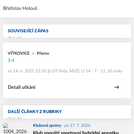
Břetislav Holouš
SOUVISEJÍCÍ ZÁPAS
VÍTKOVICE
Přerov
1:4
so 14. 6. 2025 12:30
@
UT Vista
,
MSŽL U 14 - 7 - 12, 10. kolo
Detail utkání
DALŠÍ ČLÁNKY Z RUBRIKY
Klubové zprávy
-
po 27. 7. 2026
Klub spouští sportovní hybridní agentku