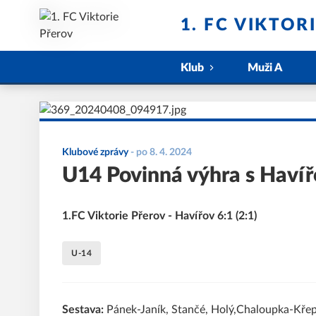
1. FC VIKTOR
Klub
Muži A
Klubové zprávy
-
po 8. 4. 2024
U14 Povinná výhra s Haví
1.FC Viktorie Přerov - Havířov 6:1 (2:1)
U-14
Sestava:
Pánek-Janík, Stančé, Holý,Chaloupka-Křep