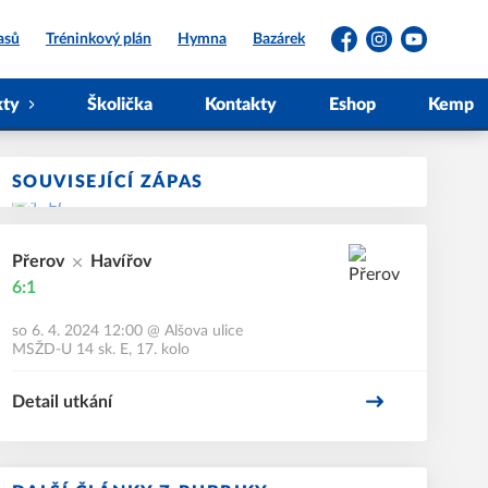
asů
Tréninkový plán
Hymna
Bazárek
Facebook
Instagram
YouTube
kty
Školička
Kontakty
Eshop
Kemp
SOUVISEJÍCÍ ZÁPAS
Přerov
Havířov
6:1
so 6. 4. 2024 12:00
@
Alšova ulice
MSŽD-U 14 sk. E, 17. kolo
Detail utkání