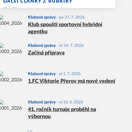
DALŠÍ ČLÁNKY Z RUBRIKY
Klubové zprávy
-
po 27. 7. 2026
Klub spouští sportovní hybridní
agentku
Klubové zprávy
-
út 14. 7. 2026
Začíná příprava
Klubové zprávy
-
st 1. 7. 2026
1.FC Viktorie Přerov má nové vedení
Klubové zprávy
-
st 10. 6. 2026
41. ročník turnaje proběhl na
výbornou