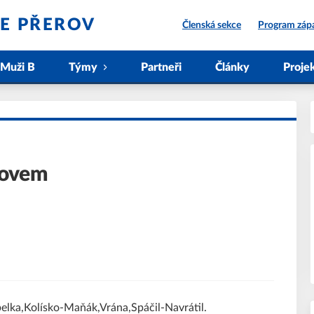
IE PŘEROV
Členská sekce
Program záp
Muži B
Týmy
Partneři
Články
Proje
řovem
elka,Kolísko-Maňák,Vrána,Spáčil-Navrátil.