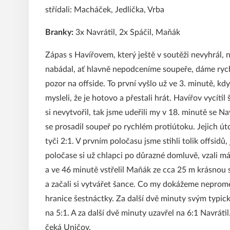
střídali: Macháček, Jedlička, Vrba
Branky:
3x Navrátil, 2x Spáčil, Maňák
Zápas s Havířovem, který ještě v soutěži nevyhrál,
nabádal, ať hlavně nepodceníme soupeře, dáme rychlé
pozor na offside. To první vyšlo už ve 3. minutě, kdy
mysleli, že je hotovo a přestali hrát. Havířov vycít
si nevytvořil, tak jsme udeřili my v 18. minutě se Na
se prosadil soupeř po rychlém protiútoku. Jejich úto
tyči 2:1. V prvním poločasu jsme stihli tolik offsid
poločase si už chlapci po důrazné domluvě, vzali má
a ve 46 minutě vstřelil Maňák ze cca 25 m krásnou s
a začali si vytvářet šance. Co my dokážeme neproměn
hranice šestnáctky. Za další dvě minuty svým typick
na 5:1. A za další dvě minuty uzavřel na 6:1 Navrátil
čeká Uničov.