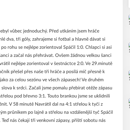
 nebyl vůbec jednoduchý. Před utkáním jsem hráče
 dva, tři góly, zahrajeme si fotbal a hlavně dávat si
 po rohu se nejlépe zorientoval Spáčil 1:0. Chlapci si asi
il šanci a začal nás přehrávat. Ovšem žádnou velkou šanci
vrátil nejlépe zorientoval v šestnáctce 2:0. Ve 29.minutě
čník přešel přes naše tři hráče a posílá míč přesně k
ů, jako za celou sezónu ve všech zápasech! Ve druhém
 slova k srdci. Začali jsme pomalu přebírat otěže zápasu
třelou pod břevno 3:1. Touto brankou jsme se uklidnili
it. V 58 minutě Navrátil dal na 4:1 střelou k tyči z
ým průnikem po lajně a střelou na vzdálenější tyč Spáčil
. Teď nás čekají tři venkovní zápasy, příští sobotu nás