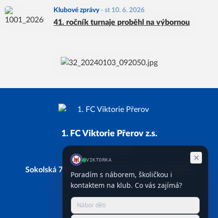
Klubové zprávy
-
st 10. 6. 2026
41. ročník turnaje proběhl na výbornou
1. FC Viktorie Přerov z.s.
Založeno 2011
Sokolská 734/28, 750 02 Přerov, Přerov I-Město
IČ: 66743338
Facebook
Instagram
YouTube