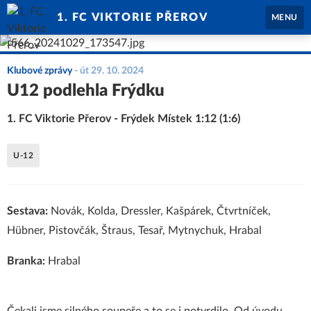
1. FC VIKTORIE PŘEROV
MENU
Klubové zprávy
-
út 29. 10. 2024
U12 podlehla Frýdku
1. FC Viktorie Přerov - Frýdek Místek 1:12 (1:6)
U-12
Sestava:
Novák, Kolda, Dressler, Kašpárek, Čtvrtníček,
Hübner, Pistovčák, Štraus, Tesař, Mytnychuk, Hrabal
Branka:
Hrabal