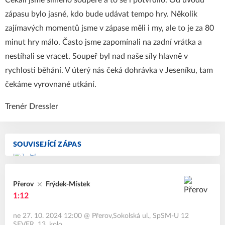
Čekali jsme silného soupeře a to se i potvrdilo. Od úvodu
zápasu bylo jasné, kdo bude udávat tempo hry. Několik
zajímavých momentů jsme v zápase měli i my, ale to je za 80
minut hry málo. Často jsme zapomínali na zadní vrátka a
nestíhali se vracet. Soupeř byl nad naše síly hlavně v
rychlosti běhání. V úterý nás čeká dohrávka v Jeseníku, tam
čekáme vyrovnané utkání.
Trenér Dressler
SOUVISEJÍCÍ ZÁPAS
Přerov
Frýdek-Místek
1:12
ne 27. 10. 2024 12:00
@
Přerov,Sokolská ul.
,
SpSM-U 12
SEVER, 13. kolo