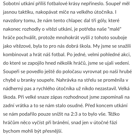
Sobotní utkání příliš fotbalové krásy nepřineslo. Soupeř měl
jasnou taktiku, nakopávat míče na velkého útočníka. I
navzdory tomu, že nám tento chlapec dal tři góly, které
nakonec rozhodly o vítězi utkání, je potřeba naše "malé"
hráče pochválit, protože mnohokrát vyšli z tohoto souboje
jako vítězové, byla to pro nás dobrá škola. My jsme se snažili
kombinovat a hrát náš fotbal. Po jedné, velmi pohledné akci,
do které se zapojilo hned několik hráčů, jsme se ujali vedení.
Soupeři se povedlo ještě do poločasu vyrovnat po naší hrubé
chybě u branky soupeře. Nahrávka na střelu se proměnila v
nádherný pas a rychlého útočníka už nikdo nezastavil. Velká
škoda. Při velké snaze zápas rozhodnout jsme zapomínali na
zadní vrátka a to se nám stalo osudné. Před koncem utkání
se nám podařilo pouze snížit na 2:3 a to bylo vše. Těžko
hráčům něco vyčíst při bránění, snad jen v útočné fázi
bychom mohli být přesnější.