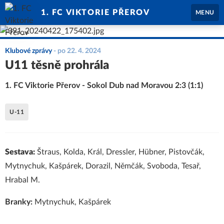
1. FC VIKTORIE PŘEROV
MENU
Klubové zprávy
-
po 22. 4. 2024
U11 těsně prohrála
1. FC Viktorie Přerov - Sokol Dub nad Moravou 2:3 (1:1)
U-11
Sestava:
Štraus, Kolda, Král, Dressler, Hübner, Pistovčák,
Mytnychuk, Kašpárek, Dorazil, Němčák, Svoboda, Tesař,
Hrabal M.
Branky:
Mytnychuk, Kašpárek