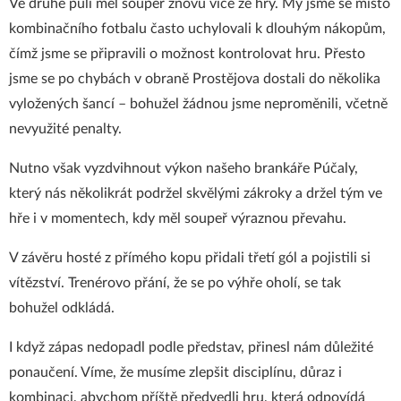
Ve druhé půli měl soupeř znovu více ze hry. My jsme se místo
kombinačního fotbalu často uchylovali k dlouhým nákopům,
čímž jsme se připravili o možnost kontrolovat hru. Přesto
jsme se po chybách v obraně Prostějova dostali do několika
vyložených šancí – bohužel žádnou jsme neproměnili, včetně
nevyužité penalty.
Nutno však vyzdvihnout výkon našeho brankáře Púčaly,
který nás několikrát podržel skvělými zákroky a držel tým ve
hře i v momentech, kdy měl soupeř výraznou převahu.
V závěru hosté z přímého kopu přidali třetí gól a pojistili si
vítězství. Trenérovo přání, že se po výhře oholí, se tak
bohužel odkládá.
I když zápas nedopadl podle představ, přinesl nám důležité
ponaučení. Víme, že musíme zlepšit disciplínu, důraz i
kombinaci, abychom příště předvedli hru, která odpovídá