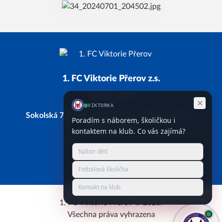
1. FC Viktorie Přerov z.s.
Založeno 2011
Sokolská 734/28, 750 02 Přerov, Přerov I-Město
IČ: 66743338
Facebook
Instagram
YouTube
1. FC Viktorie Přerov © 2026.
Všechna práva vyhrazena