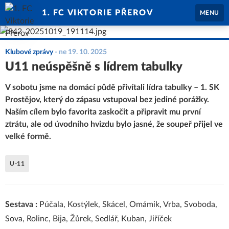
1. FC VIKTORIE PŘEROV
MENU
Klubové zprávy
-
ne 19. 10. 2025
U11 neúspěšně s lídrem tabulky
V sobotu jsme na domácí půdě přivítali lídra tabulky – 1. SK
Prostějov, který do zápasu vstupoval bez jediné porážky.
Naším cílem bylo favorita zaskočit a připravit mu první
ztrátu, ale od úvodního hvizdu bylo jasné, že soupeř přijel ve
velké formě.
U-11
Sestava :
Púčala, Kostýlek, Skácel, Omámik, Vrba, Svoboda,
Sova, Rolinc, Bija, Žůrek, Sedlář, Kuban, Jiříček