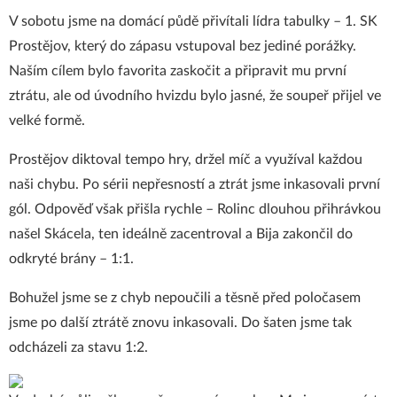
V sobotu jsme na domácí půdě přivítali lídra tabulky – 1. SK
Prostějov, který do zápasu vstupoval bez jediné porážky.
Naším cílem bylo favorita zaskočit a připravit mu první
ztrátu, ale od úvodního hvizdu bylo jasné, že soupeř přijel ve
velké formě.
Prostějov diktoval tempo hry, držel míč a využíval každou
naši chybu. Po sérii nepřesností a ztrát jsme inkasovali první
gól. Odpověď však přišla rychle – Rolinc dlouhou přihrávkou
našel Skácela, ten ideálně zacentroval a Bija zakončil do
odkryté brány – 1:1.
Bohužel jsme se z chyb nepoučili a těsně před poločasem
jsme po další ztrátě znovu inkasovali. Do šaten jsme tak
odcházeli za stavu 1:2.