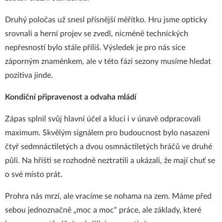
Druhý poločas už snesl přísnější měřítko. Hru jsme opticky
srovnali a herní projev se zvedl, nicméně technických
nepřesností bylo stále příliš. Výsledek je pro nás sice
záporným znaménkem, ale v této fázi sezony musíme hledat
pozitiva jinde.
Kondiční připravenost a odvaha mládí
Zápas splnil svůj hlavní účel a kluci i v únavě odpracovali
maximum. Skvělým signálem pro budoucnost bylo nasazení
čtyř sedmnáctiletých a dvou osmnáctiletých hráčů ve druhé
půli. Na hřišti se rozhodně neztratili a ukázali, že mají chuť se
o své místo prát.
Prohra nás mrzí, ale vracíme se nohama na zem. Máme před
sebou jednoznačně „moc a moc“ práce, ale základy, které