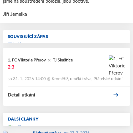
jsme na soustředění položili, jsou poctivé.
Jiří Jemelka
SOUVISEJÍCÍ ZÁPAS
1. FC Viktorie Přerov
TJ Skaštice
2:3
so 31. 1. 2026 14:00
@
Kroměříž, umělá tráva
,
Přátelské utkání
Detail utkání
DALŠÍ ČLÁNKY