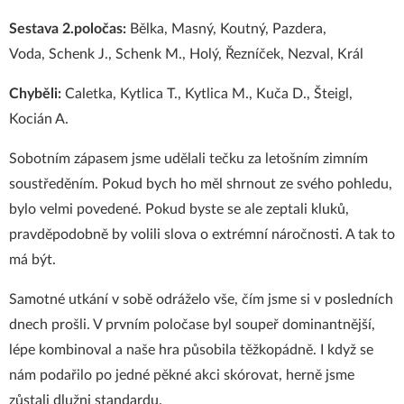
Sestava 2.poločas:
Bělka
, Masný, Koutný, Pazdera,
Voda, Schenk J., Schenk M., Holý, Řezníček, Nezval, Král
Chyběli:
Caletka, Kytlica T., Kytlica M., Kuča D., Šteigl,
Kocián A.
Sobotním zápasem jsme udělali tečku za letošním zimním
soustředěním. Pokud bych ho měl shrnout ze svého pohledu,
bylo velmi povedené. Pokud byste se ale zeptali kluků,
pravděpodobně by volili slova o extrémní náročnosti. A tak to
má být.
Samotné utkání v sobě odráželo vše, čím jsme si v posledních
dnech prošli. V prvním poločase byl soupeř dominantnější,
lépe kombinoval a naše hra působila těžkopádně. I když se
nám podařilo po jedné pěkné akci skórovat, herně jsme
zůstali dlužni standardu.