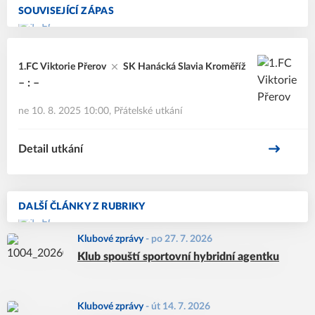
SOUVISEJÍCÍ ZÁPAS
1.FC Viktorie Přerov
SK Hanácká Slavia Kroměříž
– : –
ne 10. 8. 2025 10:00
,
Přátelské utkání
Detail utkání
DALŠÍ ČLÁNKY Z RUBRIKY
Klubové zprávy
-
po 27. 7. 2026
Klub spouští sportovní hybridní agentku
Klubové zprávy
-
út 14. 7. 2026