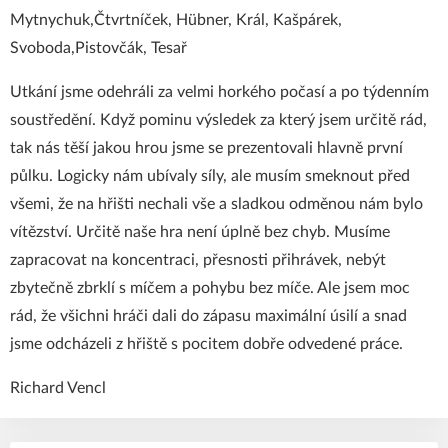
Mytnychuk,Čtvrtníček, Hübner, Král, Kašpárek,
Svoboda,Pistovčák, Tesař
Utkání jsme odehráli za velmi horkého počasí a po týdenním
soustředění. Když pominu výsledek za který jsem určitě rád,
tak nás těší jakou hrou jsme se prezentovali hlavně první
půlku. Logicky nám ubívaly síly, ale musím smeknout před
všemi, že na hřišti nechali vše a sladkou odměnou nám bylo
vítězství. Určitě naše hra není úplně bez chyb. Musíme
zapracovat na koncentraci, přesnosti přihrávek, nebýt
zbytečně zbrklí s míčem a pohybu bez míče. Ale jsem moc
rád, že všichni hráči dali do zápasu maximální úsilí a snad
jsme odcházeli z hřiště s pocitem dobře odvedené práce.
Richard Vencl