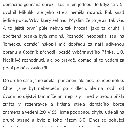
domácího gólmana ohrozili tuším jen jednou. To když se v 5´
uvolnil Mikulík, ale jeho střela neměla razanci. Pak snad
jedině pokus Vrby, který šel nad. Myslím, že to je asi tak vše.
A to ještě první půle nebyla tak hrozná, jako ta druhá. I
obdržená branka byla smolná. Rozhodčí neodpískal faul na
Tomečka, domácí nakopli míč dopředu za naši udivenou
obranu a útočník přehodil pozdě vyběhnuvšího Pánka, 1:0.
Necitlivé rozhodnutí, ale po pravdě, domácí si to vedení za
první poločas zasloužili.
Do druhé části jsme udělali pár změn, ale moc to nepomohlo.
Chtěli jsme být nebezpeční po křídlech, ale na rozdíl od
úvodního dějství tam míče ani nepřišly. Hned v úvodu přišla
ztráta v rozehrávce a krásná střela domácího borce
znamenala vedení 2:0. V 65´ jsme podobnou chybu udělali na
druhé straně a bylo z toho rázem 3:0. Dnes se bohužel