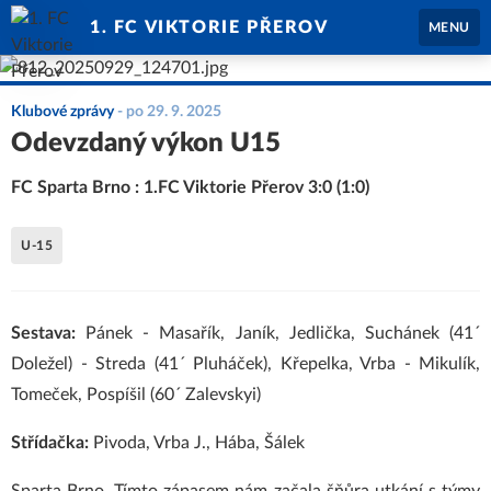
1. FC VIKTORIE PŘEROV
MENU
Klubové zprávy
-
po 29. 9. 2025
Odevzdaný výkon U15
FC Sparta Brno : 1.FC Viktorie Přerov 3:0 (1:0)
U-15
Sestava:
Pánek - Masařík, Janík, Jedlička, Suchánek (41´
Doležel) - Streda (41´ Pluháček), Křepelka, Vrba - Mikulík,
Tomeček, Pospíšil (60´ Zalevskyi)
Střídačka:
Pivoda, Vrba J., Hába, Šálek