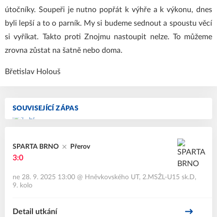
útočníky. Soupeři je nutno popřát k výhře a k výkonu, dnes
byli lepší a to o parník. My si budeme sednout a spoustu věcí
si vyříkat. Takto proti Znojmu nastoupit nelze. To můžeme
zrovna zůstat na šatně nebo doma.
Břetislav Holouš
SOUVISEJÍCÍ ZÁPAS
SPARTA BRNO
Přerov
3:0
ne 28. 9. 2025 13:00
@
Hněvkovského UT
,
2.MSŽL-U15 sk.D,
9. kolo
Detail utkání