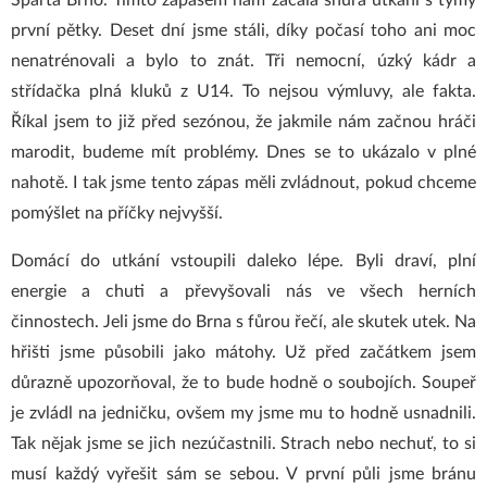
Sparta Brno. Tímto zápasem nám začala šňůra utkání s týmy
první pětky. Deset dní jsme stáli, díky počasí toho ani moc
nenatrénovali a bylo to znát. Tři nemocní, úzký kádr a
střídačka plná kluků z U14. To nejsou výmluvy, ale fakta.
Říkal jsem to již před sezónou, že jakmile nám začnou hráči
marodit, budeme mít problémy. Dnes se to ukázalo v plné
nahotě. I tak jsme tento zápas měli zvládnout, pokud chceme
pomýšlet na příčky nejvyšší.
Domácí do utkání vstoupili daleko lépe. Byli draví, plní
energie a chuti a převyšovali nás ve všech herních
činnostech. Jeli jsme do Brna s fůrou řečí, ale skutek utek. Na
hřišti jsme působili jako mátohy. Už před začátkem jsem
důrazně upozorňoval, že to bude hodně o soubojích. Soupeř
je zvládl na jedničku, ovšem my jsme mu to hodně usnadnili.
Tak nějak jsme se jich nezúčastnili. Strach nebo nechuť, to si
musí každý vyřešit sám se sebou. V první půli jsme bránu