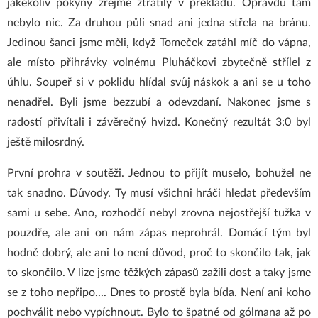
jakékoliv pokyny zřejmě ztratily v překladu. Opravdu tam
nebylo nic. Za druhou půli snad ani jedna střela na bránu.
Jedinou šanci jsme měli, když Tomeček zatáhl míč do vápna,
ale místo přihrávky volnému Pluháčkovi zbytečně střílel z
úhlu. Soupeř si v poklidu hlídal svůj náskok a ani se u toho
nenadřel. Byli jsme bezzubí a odevzdaní. Nakonec jsme s
radostí přivítali i závěrečný hvizd. Konečný rezultát 3:0 byl
ještě milosrdný.
První prohra v soutěži. Jednou to přijít muselo, bohužel ne
tak snadno. Důvody. Ty musí všichni hráči hledat především
sami u sebe. Ano, rozhodčí nebyl zrovna nejostřejší tužka v
pouzdře, ale ani on nám zápas neprohrál. Domácí tým byl
hodně dobrý, ale ani to není důvod, proč to skončilo tak, jak
to skončilo. V lize jsme těžkých zápasů zažili dost a taky jsme
se z toho nepřipo.... Dnes to prostě byla bída. Není ani koho
pochválit nebo vypíchnout. Bylo to špatné od gólmana až po