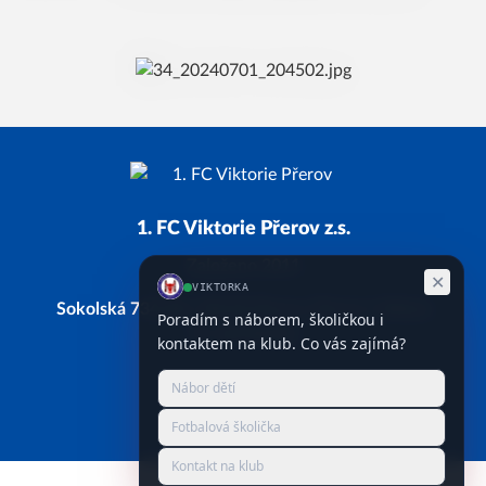
1. FC Viktorie Přerov z.s.
Založeno 2011
Sokolská 734/28, 750 02 Přerov, Přerov I-Město
IČ: 66743338
Facebook
Instagram
YouTube