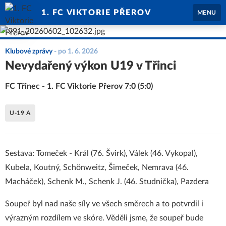
1. FC VIKTORIE PŘEROV
MENU
Klubové zprávy
-
po 1. 6. 2026
Nevydařený výkon U19 v Třinci
FC Třinec - 1. FC Viktorie Přerov 7:0 (5:0)
U-19 A
Sestava: Tomeček - Král (76. Švirk), Válek (46. Vykopal),
Kubela, Koutný, Schönweitz, Šimeček, Nemrava (46.
Macháček), Schenk M., Schenk J. (46. Studnička), Pazdera
Soupeř byl nad naše síly ve všech směrech a to potvrdil i
výrazným rozdílem ve skóre. Věděli jsme, že soupeř bude