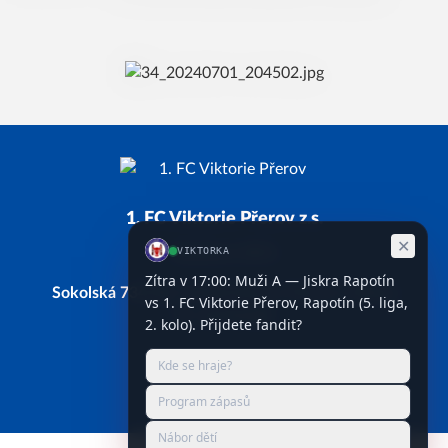
1. FC Viktorie Přerov z.s.
Založeno 2011
Sokolská 734/28, 750 02 Přerov, Přerov I-Město
IČ: 66743338
Facebook
Instagram
YouTube