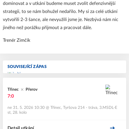
dominovat a v utkání budeme muset zvolit defenzivnější
strategii, to se nám bohužel nedařilo. My si za celé utkání
vytvořili 2-3 šance, ale nevyužili jsme je. Nezbývá nám nic
jiného než porážku přijmout a pracovat dále.
Trenér Zimčík
SOUVISEJÍCÍ ZÁPAS
Třinec
Přerov
7:0
ne 31. 5. 2026 10:30
@
Třinec, Tyršova 214 - tráva
,
3.MSDL-E
st, 28. kolo
Detail utkání