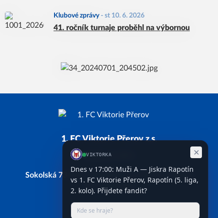
Klubové zprávy
-
st 10. 6. 2026
41. ročník turnaje proběhl na výbornou
1. FC Viktorie Přerov z.s.
Založeno 2011
Sokolská 734/28, 750 02 Přerov, Přerov I-Město
IČ: 66743338