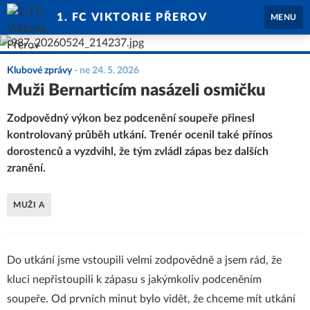
1. FC VIKTORIE PŘEROV
MENU
Klubové zprávy
-
ne 24. 5. 2026
Muži Bernarticím nasázeli osmičku
Zodpovědný výkon bez podcenění soupeře přinesl
kontrolovaný průběh utkání. Trenér ocenil také přínos
dorostenců a vyzdvihl, že tým zvládl zápas bez dalších
zranění.
MUŽI A
Do utkání jsme vstoupili velmi zodpovědně a jsem rád, že
kluci nepřistoupili k zápasu s jakýmkoliv podceněním
soupeře. Od prvních minut bylo vidět, že chceme mít utkání