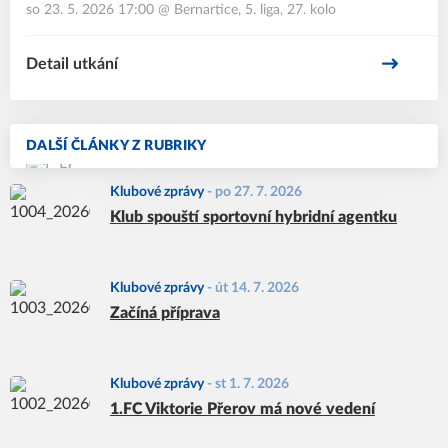
so 23. 5. 2026 17:00
@
Bernartice
,
5. liga, 27. kolo
Detail utkání
DALŠÍ ČLÁNKY Z RUBRIKY
Klubové zprávy
-
po 27. 7. 2026
Klub spouští sportovní hybridní agentku
Klubové zprávy
-
út 14. 7. 2026
Začíná příprava
Klubové zprávy
-
st 1. 7. 2026
1.FC Viktorie Přerov má nové vedení