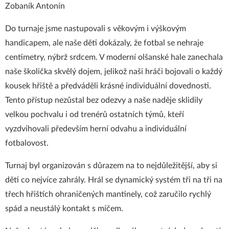
Zobaník Antonín
Do turnaje jsme nastupovali s věkovým i výškovým
handicapem, ale naše děti dokázaly, že fotbal se nehraje
centimetry, nýbrž srdcem. V moderní olšanské hale zanechala
naše školička skvělý dojem, jelikož naši hráči bojovali o každý
kousek hřiště a předváděli krásné individuální dovednosti.
Tento přístup nezůstal bez odezvy a naše naděje sklidily
velkou pochvalu i od trenérů ostatních týmů, kteří
vyzdvihovali především herní odvahu a individuální
fotbalovost.
Turnaj byl organizován s důrazem na to nejdůležitější, aby si
děti co nejvíce zahrály. Hrál se dynamický systém tři na tři na
třech hřištích ohraničených mantinely, což zaručilo rychlý
spád a neustálý kontakt s míčem.