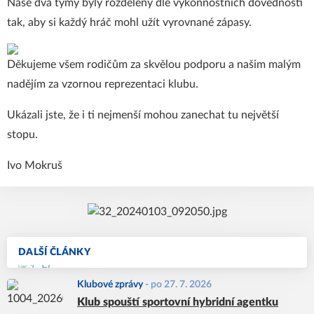
Naše dva týmy byly rozděleny dle výkonnostních dovedností
tak, aby si každý hráč mohl užít vyrovnané zápasy.
Děkujeme všem rodičům za skvělou podporu a našim malým
nadějím za vzornou reprezentaci klubu.
Ukázali jste, že i ti nejmenší mohou zanechat tu největší
stopu.
Ivo Mokruš
DALŠÍ ČLÁNKY
Klubové zprávy
-
po 27. 7. 2026
Klub spouští sportovní hybridní agentku