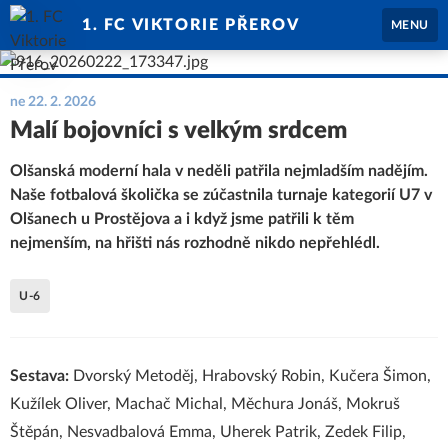
1. FC VIKTORIE PŘEROV
MENU
ne 22. 2. 2026
Malí bojovníci s velkým srdcem
Olšanská moderní hala v neděli patřila nejmladším nadějím.
Naše fotbalová školička se zúčastnila turnaje kategorií U7 v
Olšanech u Prostějova a i když jsme patřili k těm
nejmenším, na hřišti nás rozhodně nikdo nepřehlédl.
U-6
Sestava:
Dvorský Metoděj, Hrabovský Robin, Kučera Šimon,
Kužílek Oliver, Machač Michal, Měchura Jonáš, Mokruš
Štěpán, Nesvadbalová Emma, Uherek Patrik, Zedek Filip,