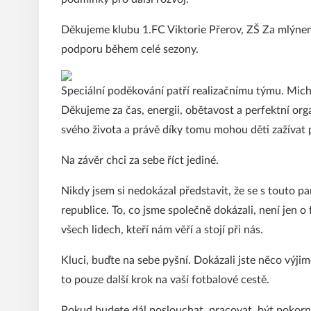
Děkujeme klubu 1.FC Viktorie Přerov, ZŠ Za mlýnem
podporu během celé sezony.
Speciální poděkování patří realizačnímu týmu. Mich
Děkujeme za čas, energii, obětavost a perfektní org
svého života a právě díky tomu mohou děti zažívat
Na závěr chci za sebe říct jediné.
Nikdy jsem si nedokázal představit, že se s touto 
republice. To, co jsme společně dokázali, není jen o 
všech lidech, kteří nám věří a stojí při nás.
Kluci, buďte na sebe pyšní. Dokázali jste něco výji
to pouze další krok na vaší fotbalové cestě.
Pokud budete dál poslouchat, pracovat, být pokorní 