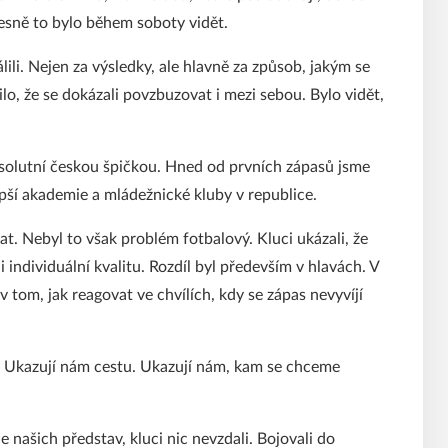
esně to bylo během soboty vidět.
li. Nejen za výsledky, ale hlavně za způsob, jakým se
šilo, že se dokázali povzbuzovat i mezi sebou. Bylo vidět,
absolutní českou špičkou. Hned od prvních zápasů jsme
lepší akademie a mládežnické kluby v republice.
at. Nebyl to však problém fotbalový. Kluci ukázali, že
individuální kvalitu. Rozdíl byl především v hlavách. V
v tom, jak reagovat ve chvílích, kdy se zápas nevyvíjí
é. Ukazují nám cestu. Ukazují nám, kam se chceme
 našich představ, kluci nic nevzdali. Bojovali do