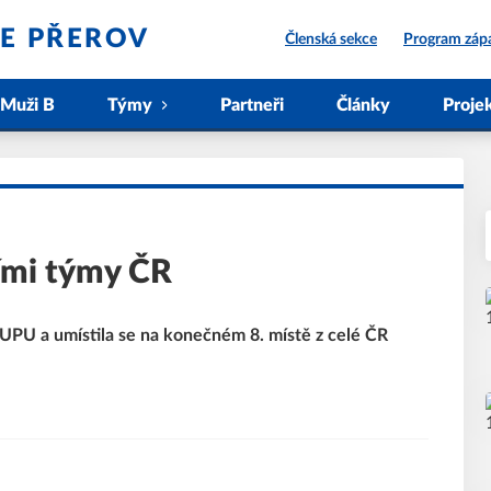
IE PŘEROV
Členská sekce
Program záp
Muži B
Týmy
Partneři
Články
Proje
ími týmy ČR
PU a umístila se na konečném 8. místě z celé ČR