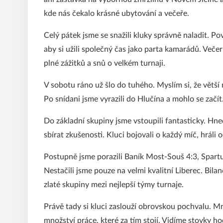
kde nás čekalo krásné ubytování a večeře.
Celý pátek jsme se snažili kluky správně naladit. Pov
aby si užili společný čas jako parta kamarádů. Večer
plné zážitků a snů o velkém turnaji.
V sobotu ráno už šlo do tuhého. Myslím si, že větší
Po snídani jsme vyrazili do Hlučína a mohlo se začít
Do základní skupiny jsme vstoupili fantasticky. Hned
sbírat zkušenosti. Kluci bojovali o každý míč, hráli
Postupně jsme porazili Baník Most-Souš 4:3, Spart
Nestačili jsme pouze na velmi kvalitní Liberec. Bila
zlaté skupiny mezi nejlepší týmy turnaje.
Právě tady si kluci zaslouží obrovskou pochvalu. Mn
množství práce, které za tím stojí. Vidíme stovky hod