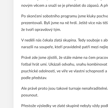
novým věcem a snaží se je přenášet do zápasů. A př
Po skončení sobotního programu jsme kluky pochváli
prezentovali. Byli jsme na ně hrdí. Ještě více nás tě
že tvoří opravdový tým.
V neděli nás čekala zlatá skupina. Tedy souboje s 
narazili na soupeře, kteří pravidelně patří mezi nej
Právě zde jsme zjistili, že stále máme na čem pracov
fotbal hrát umí. Ukázali odvahu, snahu kombinovat i 
psychické odolnosti, ve víře ve vlastní schopnosti a 
podle představ.
Ale právě proto jsou takové turnaje nenahraditeln
posunout.
Přestože výsledky ve zlaté skupině nebyly vždy podle