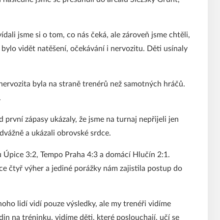
ídali jsme si o tom, co nás čeká, ale zároveň jsme chtěli,
 bylo vidět natěšení, očekávání i nervozitu. Děti usínaly
 nervozita byla na straně trenérů než samotných hráčů.
.
 první zápasy ukázaly, že jsme na turnaj nepřijeli jen
 odvážně a ukázali obrovské srdce.
u Úpice 3:2, Tempo Praha 4:3 a domácí Hlučín 2:1.
nce čtyř výher a jediné porážky nám zajistila postup do
oho lidí vidí pouze výsledky, ale my trenéři vidíme
in na tréninku, vidíme děti, které poslouchají, učí se