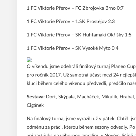
1.FC Viktorie Přerov – FC Zbrojovka Brno 0:7
1.FC Viktorie Přerov – 1.SK Prostějov 2:3
1.FC Viktorie Přerov – SK Huhtamaki Okříšky 1:5
1.FC Viktorie Přerov – SK Vysoké Mýto 0:4
O víkendu jsme odehráli finálový turnaj Planeo Cupu
pro ročník 2017. Už samotná účast mezi 24 nejlepš
kluci během celého víkendu předvedli, předčilo naš
Sestava:
Dort, Skýpala, Macháček, Mikulík, Hrabal, 
Cigánek
Na finálový turnaj jsme vyrazili už v pátek. Chtěli js
odměnu za práci, kterou během sezony odvedly. Po 
ani zastávka na výbornou zmrzlinu v Novém Jičíně a