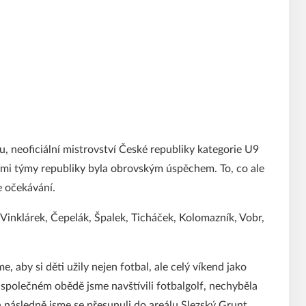
, neoficiální mistrovství České republiky kategorie U9
ími týmy republiky byla obrovským úspěchem. To, co ale
e očekávání.
Vinklárek, Čepelák, Špalek, Ticháček, Kolomazník, Vobr,
me, aby si děti užily nejen fotbal, ale celý víkend jako
společném obědě jsme navštívili fotbalgolf, nechyběla
 následně jsme se přesunuli do areálu Slezský Grunt,