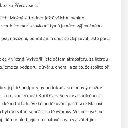
ktorku Přerov se ctí.
ěch. Možná si to dnes ještě všichni naplno
epublice mezi stovkami týmů je něco výjimečného.
t, nasazení, odhodlání a chuť se zlepšovat. Jste parta
t celý víkend. Vytvořili jste dětem atmosféru, za kterou
eme za podporu, důvěru, energii a za to, že stojíte při
bez jejichž podpory by podobné akce nebyly možné.
.r.o., společnosti Kutil Cars Service a společnosti
ckého fotbalu. Velké poděkování patří také Marovi
 byl důležitou součástí celé výpravy. Velmi si vážíme
í dětem plnit jejich fotbalové sny a vytvářet jim