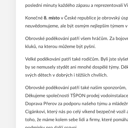
poslední minuty každého zápasu a reprezentovali Vi
Konečné
8. místo
v České republice je obrovský úsp
neuvědomujeme, ale být osmým nejlepším týmem v r
Obrovské poděkování patří všem hráčům. Za bojovnos
kluků, na kterou můžeme být pyšní.
Velké poděkování patří také rodičům. Byli jste slyše
by se nemusely stydět ani mnohé dospělé týmy. Děkuj
svých dětech v dobrých i těžších chvílích.
Obrovské poděkování patří také našim sponzorům, 
Děkujeme společnosti TŠPON prodej vodoinstalace, s
Doprava Přerov za podporu našeho týmu a mládežni
Cigánkovi, který nás po celý víkend bezpečně vozil a
toho, že máme kolem sebe lidi a firmy, které pomáhaj
podmínky pro další rozvoj.