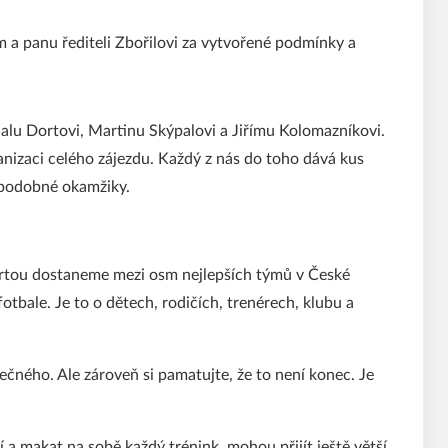
 a panu řediteli Zbořilovi za vytvořené podmínky a
alu Dortovi, Martinu Skýpalovi a Jiřímu Kolomazníkovi.
anizaci celého zájezdu. Každý z nás do toho dává kus
 podobné okamžiky.
partou dostaneme mezi osm nejlepších týmů v České
fotbale. Je to o dětech, rodičích, trenérech, klubu a
mečného. Ale zároveň si pamatujte, že to není konec. Je
a makat na sobě každý trénink, mohou přijít ještě větší