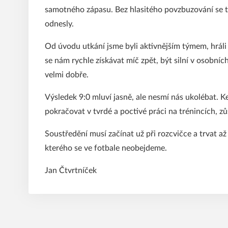
samotného zápasu. Bez hlasitého povzbuzování se to
odnesly.
Od úvodu utkání jsme byli aktivnějším týmem, hráli 
se nám rychle získávat míč zpět, být silní v osobníc
velmi dobře.
Výsledek 9:0 mluví jasně, ale nesmí nás ukolébat. K
pokračovat v tvrdé a poctivé práci na trénincích, zů
Soustředění musí začínat už při rozcvičce a trvat a
kterého se ve fotbale neobejdeme.
Jan Čtvrtníček