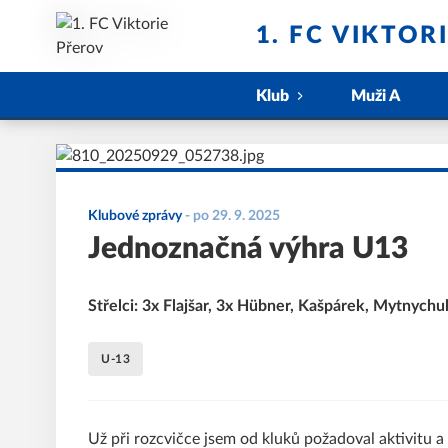
1. FC VIKTOR
Klub
Muži A
Klubové zprávy
-
po 29. 9. 2025
Jednoznačná výhra U13
Střelci: 3x Flajšar, 3x Hübner, Kašpárek, Mytnychu
U-13
Už při rozcvičce jsem od kluků požadoval aktivitu a d