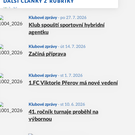
DALŠÍ ČLÁNKY Z RUBRIKY
Klubové zprávy
-
po 27. 7. 2026
Klub spouští sportovní hybridní
agentku
Klubové zprávy
-
út 14. 7. 2026
Začíná příprava
Klubové zprávy
-
st 1. 7. 2026
1.FC Viktorie Přerov má nové vedení
Klubové zprávy
-
st 10. 6. 2026
41. ročník turnaje proběhl na
výbornou