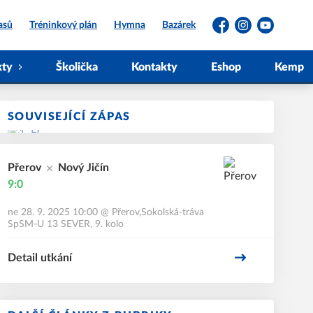
asů
Tréninkový plán
Hymna
Bazárek
Facebook
Instagram
YouTube
kty
Školička
Kontakty
Eshop
Kemp
SOUVISEJÍCÍ ZÁPAS
Přerov
Nový Jičín
9:0
ne 28. 9. 2025 10:00
@
Přerov,Sokolská-tráva
SpSM-U 13 SEVER, 9. kolo
Detail utkání