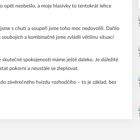
 opět neobešlo, a moje hlasivky to tentokrát lehce
jsme s chutí a soupeři jsme toho moc nedovolili. Dařilo
h soubojích a kombinačně jsme zvládli většinu situací
e skutečné spokojenosti máme ještě daleko. Je důležité
stat pokorní a neustále se zlepšovat.
ž do závěrečného hvizdu rozhodčího – to je základ, bez