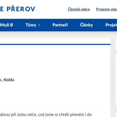
IE PŘEROV
Členská sekce
Program záp
Muži B
Týmy
Partneři
Články
Proje
k, Kolda
ůraz při zisku míče, což jsme si chtěli přenést i do