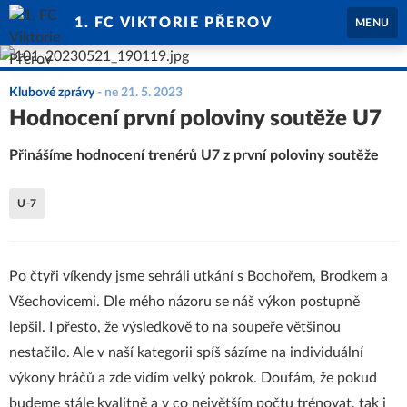
1. FC VIKTORIE PŘEROV
MENU
Klubové zprávy
-
ne 21. 5. 2023
Hodnocení první poloviny soutěže U7
Přinášíme hodnocení trenérů U7 z první poloviny soutěže
U-7
Po čtyři víkendy jsme sehráli utkání s Bochořem, Brodkem a
Všechovicemi. Dle mého názoru se náš výkon postupně
lepšil. I přesto, že výsledkově to na soupeře většinou
nestačilo. Ale v naší kategorii spíš sázíme na individuální
výkony hráčů a zde vidím velký pokrok. Doufám, že pokud
budeme stále kvalitně a v co největším počtu trénovat, tak i