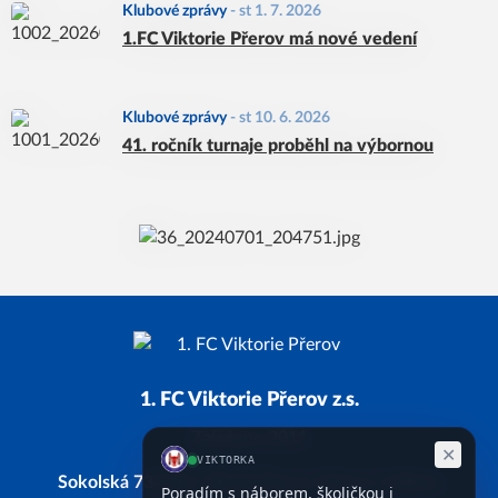
Klubové zprávy
-
st 1. 7. 2026
1.FC Viktorie Přerov má nové vedení
Klubové zprávy
-
st 10. 6. 2026
41. ročník turnaje proběhl na výbornou
1. FC Viktorie Přerov z.s.
Založeno 2011
Sokolská 734/28, 750 02 Přerov, Přerov I-Město